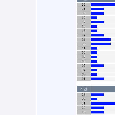
22
21
20
19
17
16
15
14
13
12
11
09
07
06
05
04
03
01
시간
23
22
21
20
19