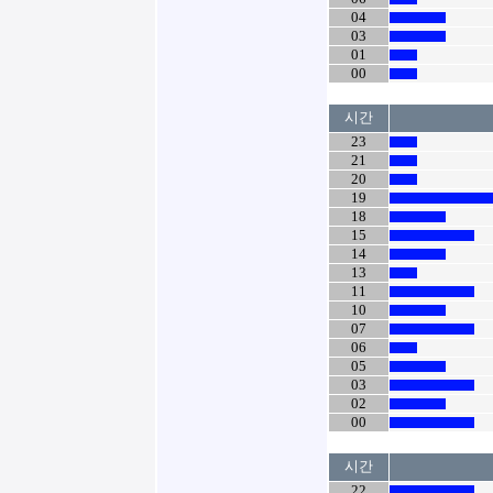
04
03
01
00
시간
23
21
20
19
18
15
14
13
11
10
07
06
05
03
02
00
시간
22