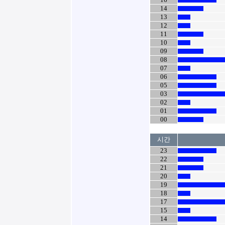
14
13
12
11
10
09
08
07
06
05
03
02
01
00
시간
23
22
21
20
19
18
17
15
14