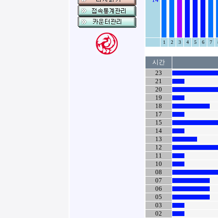
1
2
3
4
5
6
7
시간
23
21
20
19
18
17
15
14
13
12
11
10
08
07
06
05
03
02