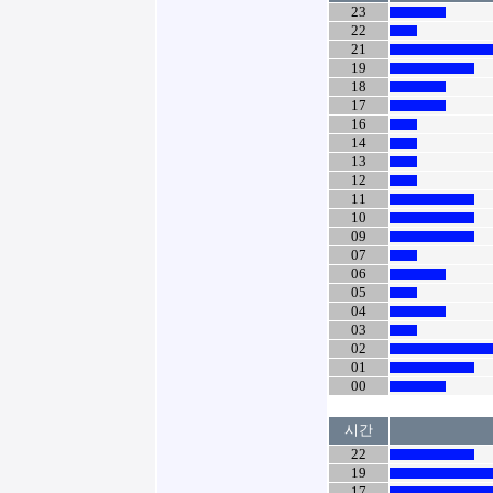
23
22
21
19
18
17
16
14
13
12
11
10
09
07
06
05
04
03
02
01
00
시간
22
19
17