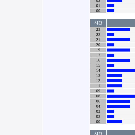
02
01
00
시간
23
22
21
20
19
17
16
15
14
13
12
11
09
08
06
04
03
02
00
시간