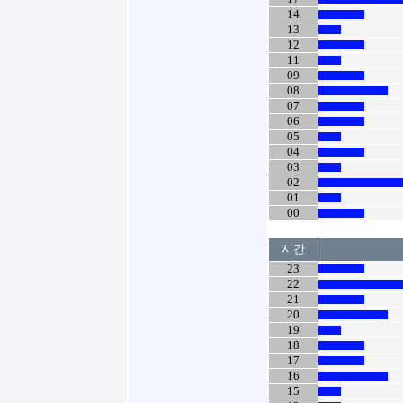
14
13
12
11
09
08
07
06
05
04
03
02
01
00
시간
23
22
21
20
19
18
17
16
15