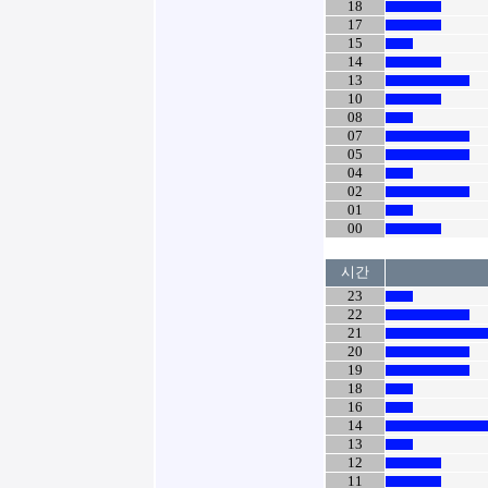
18
17
15
14
13
10
08
07
05
04
02
01
00
시간
23
22
21
20
19
18
16
14
13
12
11