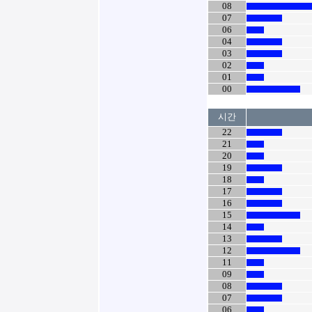
08
07
06
04
03
02
01
00
시간
22
21
20
19
18
17
16
15
14
13
12
11
09
08
07
06