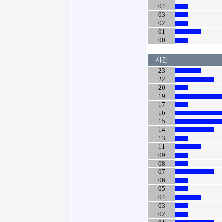
04
03
02
01
00
시간
23
22
20
19
17
16
15
14
13
11
09
08
07
06
05
04
03
02