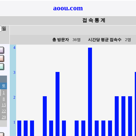
aoou.com
접 속 통 계
월
총 방문자
36명
시간당 평균 접속수
2명
4
3
토
1
2
8
15
22
29
1