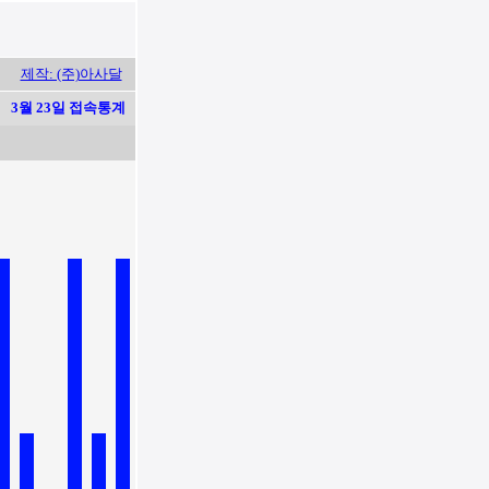
제작: (주)아사달
3월 23일 접속통계