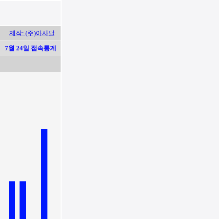
제작: (주)아사달
7월 24일 접속통계