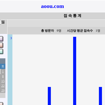
aoou.com
접 속 통 계
월
총 방문자
9명
시간당 평균 접속수
1명
3
토
1
8
15
22
29