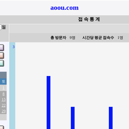
aoou.com
접 속 통 계
월
총 방문자
9명
시간당 평균 접속수
1명
3
토
1
8
15
22
29