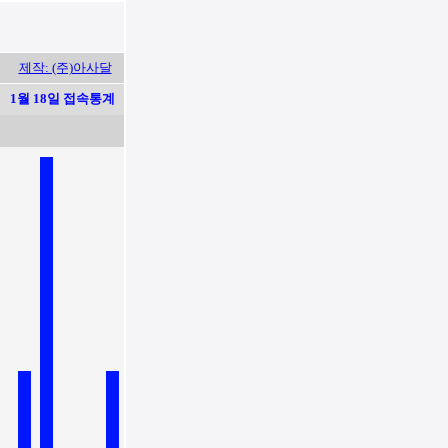
제작: (주)아사달
1월 18일 접속통계